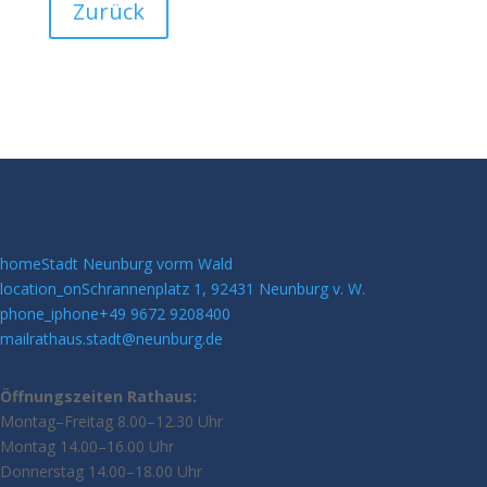
Zurück
home
Stadt Neunburg vorm Wald
location_on
Schrannenplatz 1, 92431 Neunburg v. W.
phone_iphone
+49 9672 9208400
mail
rathaus.stadt@neunburg.de
Öffnungszeiten Rathaus:
Montag–Freitag 8.00–12.30 Uhr
Montag 14.00–16.00 Uhr
Donnerstag 14.00–18.00 Uhr