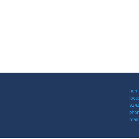
hom
loca
9243
phon
mail