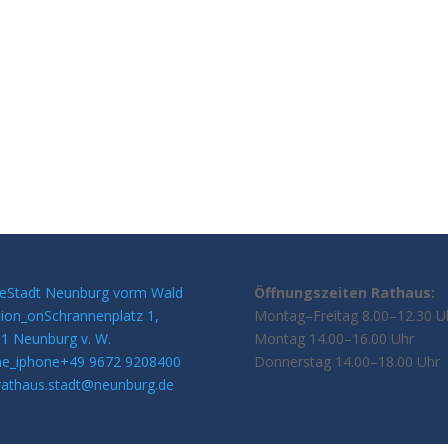
e
Stadt Neunburg vorm Wald
Öffnungszeiten Rathaus:
tion_on
Schrannenplatz 1,
Montag–Freitag 8.00–12.30 U
1 Neunburg v. W.
Montag 14.00–16.00 Uhr
e_iphone
+49 9672 9208400
Donnerstag 14.00–18.00 Uhr
rathaus.stadt@neunburg.de