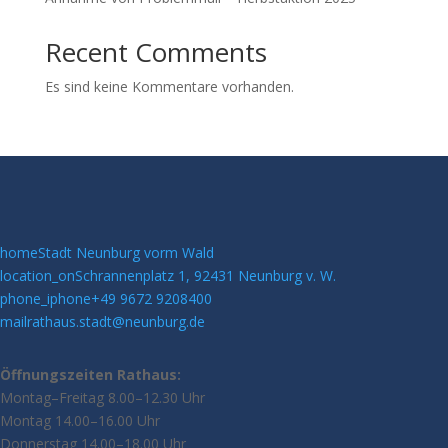
Recent Comments
Es sind keine Kommentare vorhanden.
home
Stadt Neunburg vorm Wald
location_on
Schrannenplatz 1, 92431 Neunburg v. W.
phone_iphone
+49 9672 9208400
mail
rathaus.stadt@neunburg.de
Öffnungszeiten Rathaus:
Montag–Freitag 8.00–12.30 Uhr
Montag 14.00–16.00 Uhr
Donnerstag 14.00–18.00 Uhr